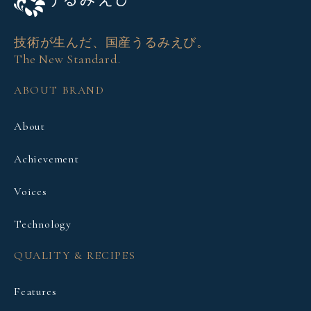
技術が生んだ、国産うるみえび。
The New Standard.
ABOUT BRAND
About
Achievement
Voices
Technology
QUALITY & RECIPES
Features